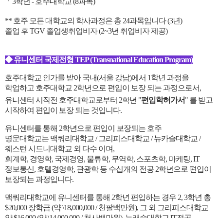
ㆍ3학년 - 호주대학교 (8과목)
** 호주 모든 대학교의 학사과정은 총 24과목입니다 (3년)
졸업 후 TGV 졸업생취업비자 (2~3년 취업비자 제공)
◆ 유니센터 국제전형 TEP (Transnational Education Program)
호주대학교 인가를 받아 국내(서울 강남)에서 1학년 과정을
학업하고 호주대학교 2학년으로 편입이 보장 되는 과정으로서,
유니센터 시작전 호주대학교로부터 2학년 "
편입학허가서
" 를 받고
시작하여 편입이 보장 되는 것입니다.
유니센터를 통해 2학년으로 편입이 보장되는 호주
명문대학교는
맥쿼리대학교 / 그리피스대학교 / 뉴카슬대학교 /
웨스턴 시드니대학교 외 다수 이며,
회계학, 경영학, 국제경영, 물류학, 무역학, 스포츠학, 마케팅, IT
정보통신, 호텔경영학, 관광학 등 수십개의 전공 2학년으로 편입이
보장되는
과정입니다.
맥쿼리대학교에 유니센터를 통해 2학년 편입하는 경우 2, 3학년 총
$20,000 장학금 (약 \18,000,000 / 천팔백만원), 그 외 그리피스대학교
약 $16,000 (약 \14,000,000 / 천사백만원), 뉴캐슬대학교 IT전공