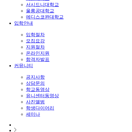
서시드니대학교
울릉공대학교
에디스코완대학교
입학안내
입학절차
모집요강
지원절차
온라인지원
합격자발표
커뮤니티
공지사항
상담문의
학교동영상
유니센터동영상
사진앨범
학생다이어리
세미나