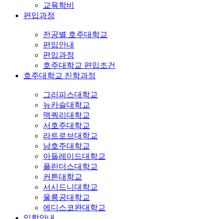
교육학비
편입과정
전공별 호주대학교
편입안내
편입과정
호주대학교 편입조건
호주대학교 진학과정
그리피스대학교
뉴카슬대학교
맥쿼리대학교
서호주대학교
라트로브대학교
남호주대학교
아들레이드대학교
플린더스대학교
커튼대학교
서시드니대학교
울릉공대학교
에디스코완대학교
입학안내