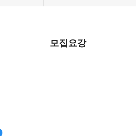
차
강
차
모집요강
지원
발표