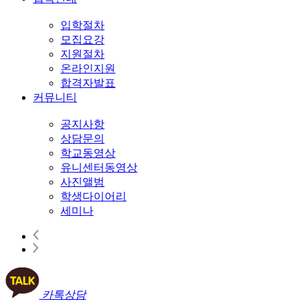
입학절차
모집요강
지원절차
온라인지원
합격자발표
커뮤니티
공지사항
상담문의
학교동영상
유니센터동영상
사진앨범
학생다이어리
세미나
카톡상담