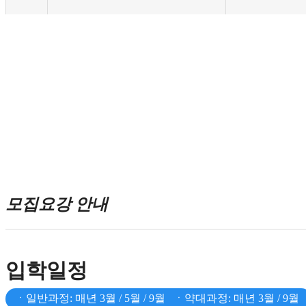
국제전형
입학절
교육안내
모집요
편입과정
지원절
호주대학교 진학과정
온라인
입학안내
합격자
커뮤니티
모집요강 안내
입학일정
ㆍ일반과정: 매년 3월 / 5월 / 9월 ㆍ약대과정: 매년 3월 / 9월