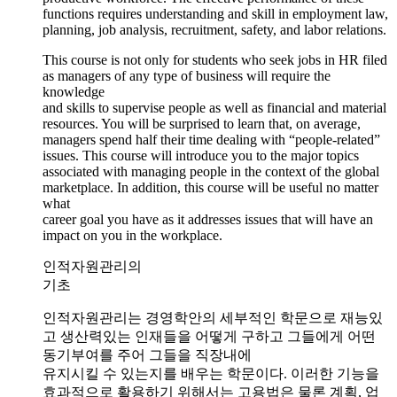
functions requires understanding and skill in employment law,
planning, job analysis, recruitment, safety, and labor relations.
This course is not only for students who seek jobs in HR filed
as managers of any type of business will require the
knowledge
and skills to supervise people as well as financial and material
resources. You will be surprised to learn that, on average,
managers spend half their time dealing with “people-related”
issues. This course will introduce you to the major topics
associated with managing people in the context of the global
marketplace. In addition, this course will be useful no matter
what
career goal you have as it addresses issues that will have an
impact on you in the workplace.
인적자원관리의
기초
인적자원관리는 경영학안의 세부적인 학문으로 재능있
고 생산력있는 인재들을 어떻게 구하고 그들에게 어떤
동기부여를 주어 그들을 직장내에
유지시킬 수 있는지를 배우는 학문이다. 이러한 기능을
효과적으로 활용하기 위해서는 고용법은 물론 계획, 업