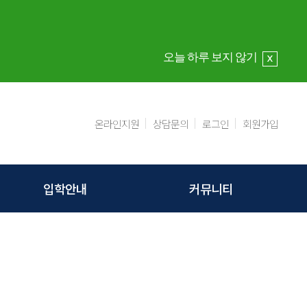
오늘 하루 보지 않기
온라인지원
상담문의
로그인
회원가입
입학안내
커뮤니티
입학절차
공지사항
모집요강
상담문의
지원절차
학교동영상