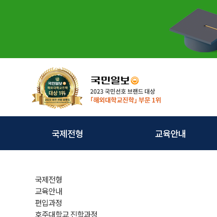
국제전형
교육안내
국제전형이란
교육과정
국제전형
인사말
교육목적
교육안내
편입과정
교직원
교육학비
호주대학교 진학과정