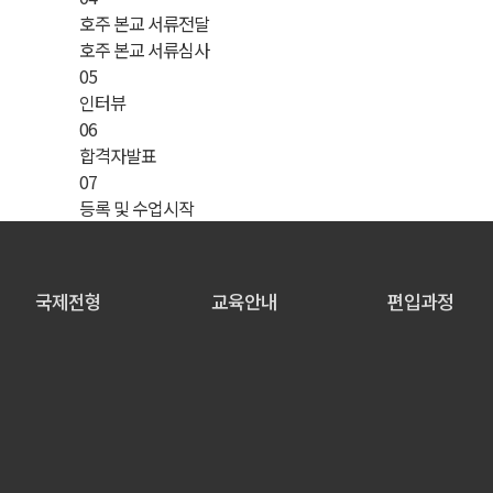
호주 본교 서류전달
호주 본교 서류심사
05
인터뷰
06
합격자발표
07
등록 및 수업시작
국제전형
교육안내
편입과정