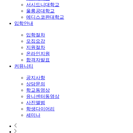
서시드니대학교
울릉공대학교
에디스코완대학교
입학안내
입학절차
모집요강
지원절차
온라인지원
합격자발표
커뮤니티
공지사항
상담문의
학교동영상
유니센터동영상
사진앨범
학생다이어리
세미나