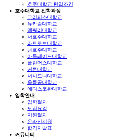
호주대학교 편입조건
호주대학교 진학과정
그리피스대학교
뉴카슬대학교
맥쿼리대학교
서호주대학교
라트로브대학교
남호주대학교
아들레이드대학교
플린더스대학교
커튼대학교
서시드니대학교
울릉공대학교
에디스코완대학교
입학안내
입학절차
모집요강
지원절차
온라인지원
합격자발표
커뮤니티