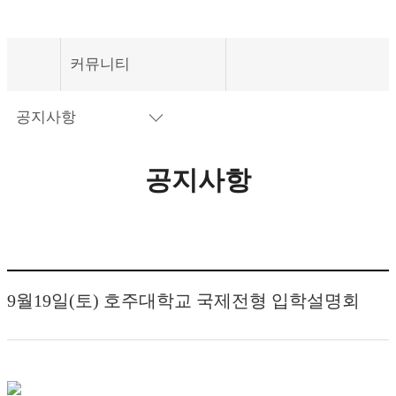
커뮤니티
국제전형
공지사항
교육안내
공지사항
공지사항
편입과정
상담문의
호주대학교 진학과정
학교동영상
입학안내
유니센터동영상
커뮤니티
9월19일(토) 호주대학교 국제전형 입학설명회
사진앨범
학생다이어리
세미나