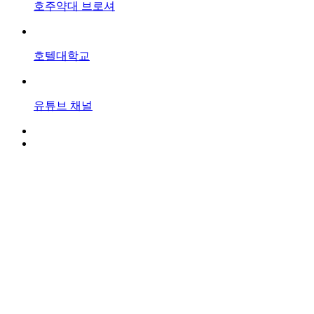
호주약대
브로셔
호텔대학교
유튜브
채널
커뮤니티
1+2 Transnational Education Program