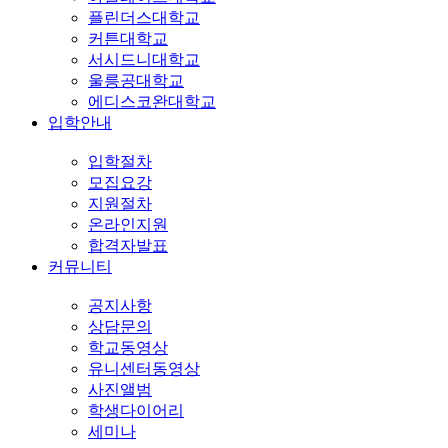
플린더스대학교
커튼대학교
서시드니대학교
울릉공대학교
에디스코완대학교
입학안내
입학절차
모집요강
지원절차
온라인지원
합격자발표
커뮤니티
공지사항
상담문의
학교동영상
유니센터동영상
사진앨범
학생다이어리
세미나