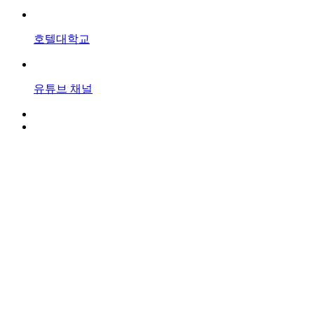
호텔대학교
유튜브
채널
편입과정
1+2 Transnational Education Program