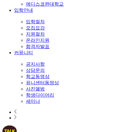
에디스코완대학교
입학안내
입학절차
모집요강
지원절차
온라인지원
합격자발표
커뮤니티
공지사항
상담문의
학교동영상
유니센터동영상
사진앨범
학생다이어리
세미나