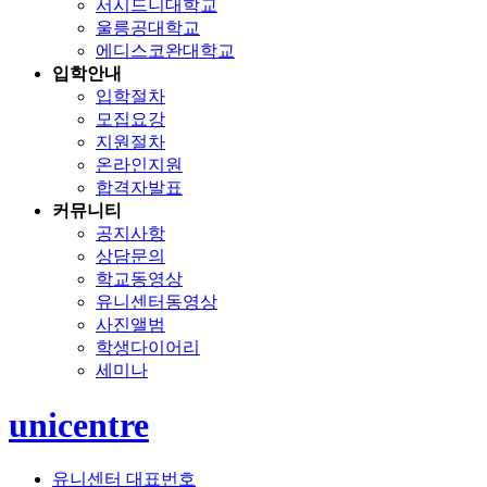
서시드니대학교
울릉공대학교
에디스코완대학교
입학안내
입학절차
모집요강
지원절차
온라인지원
합격자발표
커뮤니티
공지사항
상담문의
학교동영상
유니센터동영상
사진앨범
학생다이어리
세미나
unicentre
유니센터 대표번호