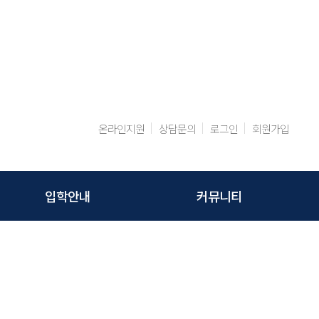
오늘 하루 보지 않기
온라인지원
상담문의
로그인
회원가입
입학안내
커뮤니티
입학절차
공지사항
모집요강
상담문의
지원절차
학교동영상