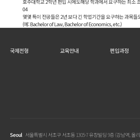
호주대학교 2학년 편입 시에도해당 학과에서 요구하는 최소 조
04
몇몇 특이 전공들은 2년 보다 긴 학업기간을 요구하는 과목들
(예: Bachelor of Law, Bachelor of Economics, etc.)
국제전형
교육안내
편입과정
Seoul
서울특별시 서초구 서초동 1305-7 유창빌딩 9층 (강남역, 올리