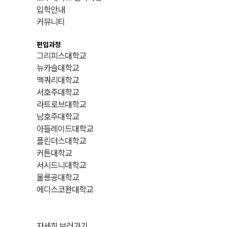
국제전형특징
입학안내
오시는길
커뮤니티
호주대학교 인사말
편입과정
그리피스대학교
뉴카슬대학교
맥쿼리대학교
서호주대학교
라트로브대학교
남호주대학교
아들레이드대학교
플린더스대학교
커튼대학교
서시드니대학교
울릉공대학교
에디스코완대학교
자세히 보러가기